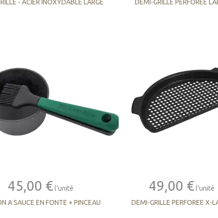
RILLE - ACIER INOXYDABLE LARGE
DEMI-GRILLE PERFOREE L
45,00 €
49,00 €
l'unité
l'unité
N A SAUCE EN FONTE + PINCEAU
DEMI-GRILLE PERFOREE X-L