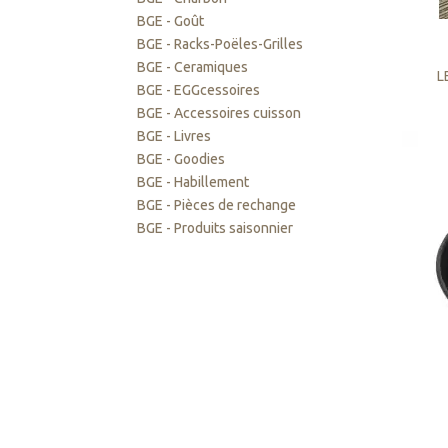
OFYR XL
OFYR Stockage Inserts PRO
Ustensile
BGE - Goût
OFYR Trailer
OFYR Stockage bois
Protection
BGE - Racks-Poëles-Grilles
OFYR Table de découpe
Sets
BGE - Ceramiques
OFYR Bancs
L
BGE - EGGcessoires
BGE - Accessoires cuisson
BGE - Livres
BGE - Goodies
BGE - Habillement
BGE - Pièces de rechange
BGE - Produits saisonnier