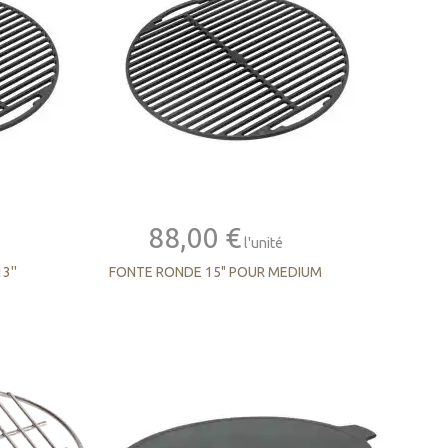
88,00 €
l'unité
3''
FONTE RONDE 15" POUR MEDIUM