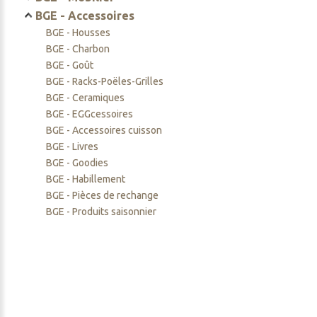
OFYR Upgrade Set PRO
OFYR Accessoires
OFYR Kamado table PRO
OFYR - Accessoires
BGE - Tables
BGE - Accessoires
OFYR Island PRO
OFYR Mise en place PRO
Cuisson
BGE - Berceaux
OFYR XL
BGE - Housses
OFYR Stockage Inserts PRO
Ustensile
OFYR Trailer
BGE - Charbon
OFYR Stockage bois
Protection
BGE - Goût
OFYR Table de découpe
Sets
BGE - Racks-Poëles-Grilles
OFYR Bancs
BGE - Ceramiques
BGE - EGGcessoires
BGE - Accessoires cuisson
BGE - Livres
BGE - Goodies
BGE - Habillement
BGE - Pièces de rechange
BGE - Produits saisonnier