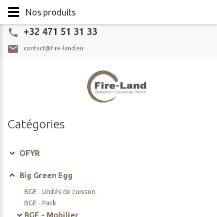
Nos produits
+32 471 51 31 33
contact@fire-land.eu
Catégories
OFYR
OFYR - Unités de cuisson
Big Green Egg
OFYR Classic
OFYR - Unités de cuisson PRO
BGE - Unités de cuisson
OFYR Classic storage
OFYR Classic PRO
OFYR - Grill de table
BGE - Pack
OFYR Island
OFYR Classic storage PRO
OFYR Tabl'o
OFYR - Mobilier
BGE - Mobilier