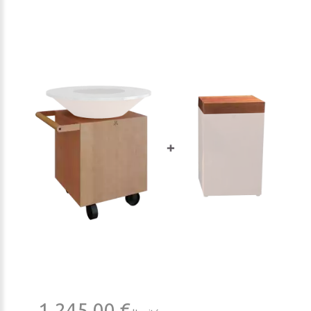
BGE - EGGcessoires
BGE - Accessoires cuisson
BGE - Livres
BGE - Goodies
BGE - Habillement
BGE - Pièces de rechange
BGE - Produits saisonnier
1.245,00 €