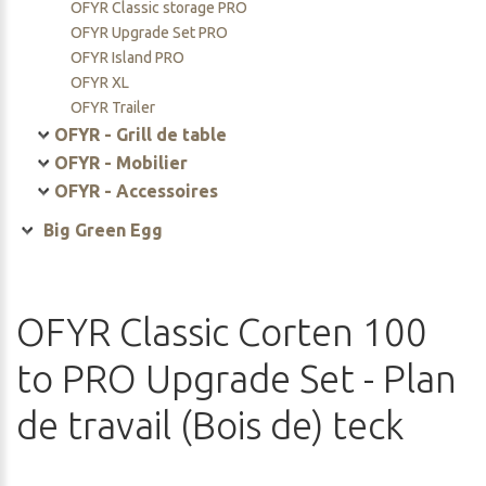
OFYR Island
OFYR Classic storage PRO
OFYR Upgrade Set PRO
OFYR Island PRO
OFYR XL
OFYR Trailer
OFYR - Grill de table
OFYR Tabl'o
OFYR - Mobilier
OFYR Accessoires
OFYR Kamado table PRO
OFYR - Accessoires
OFYR Mise en place PRO
Cuisson
Big Green Egg
OFYR Stockage Inserts PRO
Ustensile
OFYR Stockage bois
BGE - Unités de cuisson
Protection
OFYR Table de découpe
BGE - Pack
Sets
OFYR Bancs
BGE - Mobilier
OFYR
Classic
Corten
100
BGE - Tables
BGE - Accessoires
to
PRO
Upgrade
Set
-
Plan
BGE - Berceaux
BGE - Housses
BGE - Charbon
de
travail
(Bois
de)
teck
BGE - Goût
BGE - Racks-Poëles-Grilles
BGE - Ceramiques