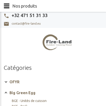
Nos produits
+32 471 51 31 33
contact@fire-land.eu
Catégories
OFYR
OFYR - Unités de cuisson
Big Green Egg
OFYR Classic
OFYR - Unités de cuisson PRO
BGE - Unités de cuisson
OFYR Classic storage
OFYR Classic PRO
OFYR - Grill de table